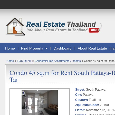
Home
Find Property
Dashboard
About Real Estate Tha
Home
»
FOR RENT
»
Condominiums / Apartments / Rooms
»
Condo 45 sq.m for Rent 
Condo 45 sq.m for Rent South Pattaya-
Tai
Street:
South Pattaya
City:
Pattaya
Country:
Thailand
Zip/Postal Code:
20150
Listed:
November 12, 2019 